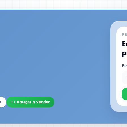
P
E
p
Pe
e
+ Começar a Vender