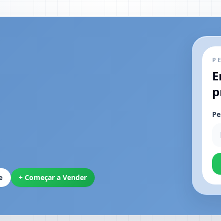
P
E
p
Pe
e
+ Começar a Vender