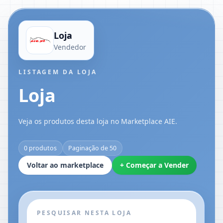
Loja
Vendedor
LISTAGEM DA LOJA
Loja
Veja os produtos desta loja no Marketplace AIE.
0 produtos
Paginação de 50
Voltar ao marketplace
+ Começar a Vender
PESQUISAR NESTA LOJA